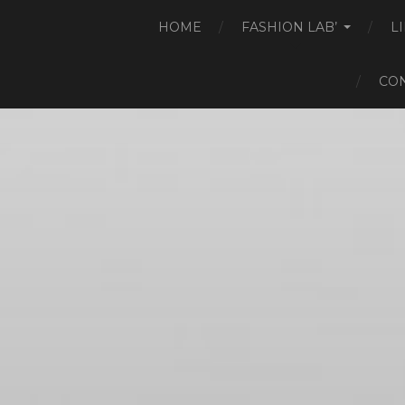
HOME
FASHION LAB’
L
CO