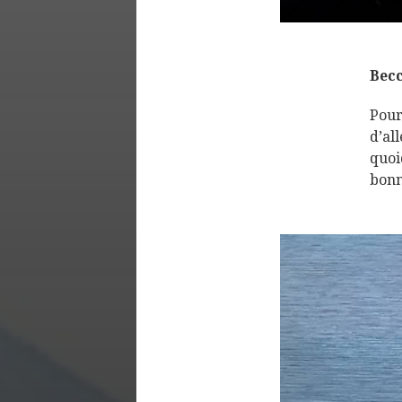
Becc
Pour
d’al
quoi
bonn