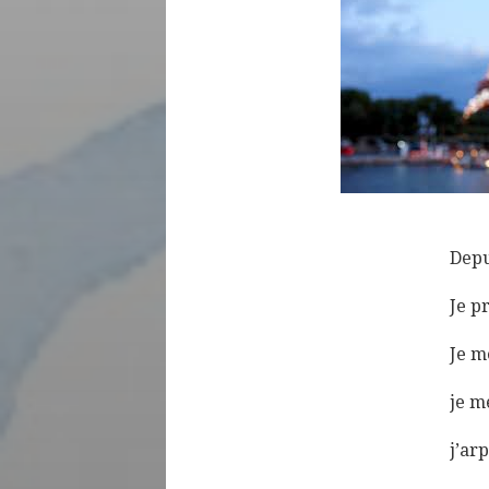
Depu
Je pr
Je m
je m
j’arp