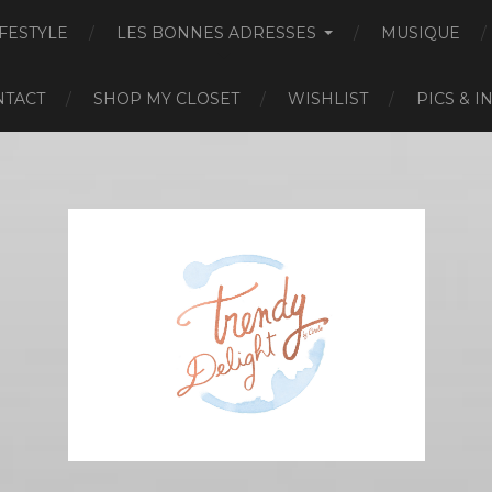
IFESTYLE
LES BONNES ADRESSES
MUSIQUE
NTACT
SHOP MY CLOSET
WISHLIST
PICS & I