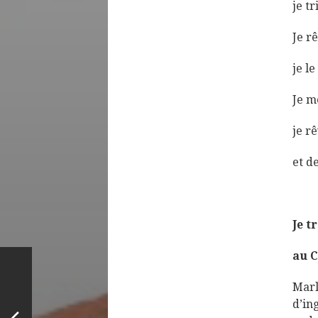
je t
Je r
je l
Je m
je r
et d
Je t
au C
Marl
d’in