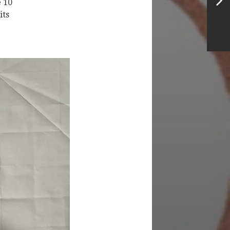
e 10
its