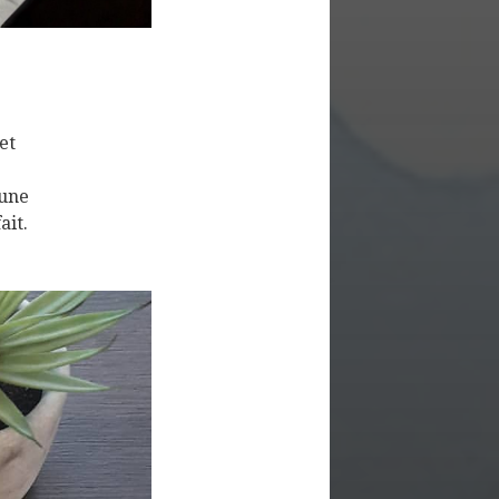
et
 une
ait.