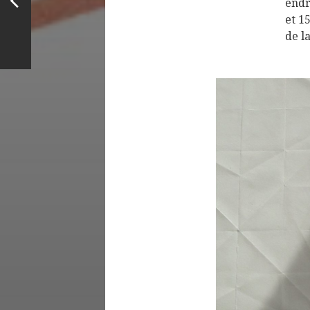
endr
et 1
de l