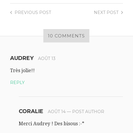
PREVIOUS
POST
NEXT
POST
10 COMMENTS
AUDREY
AOÛT 13
Très jolie!!
REPLY
CORALIE
AOÛT 14
— POST AUTHOR
Merci Audrey ! Des bisous :-*